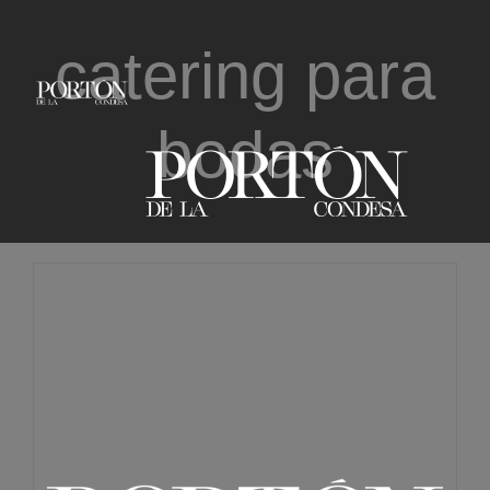
Saltar
catering para
al
contenido
bodas